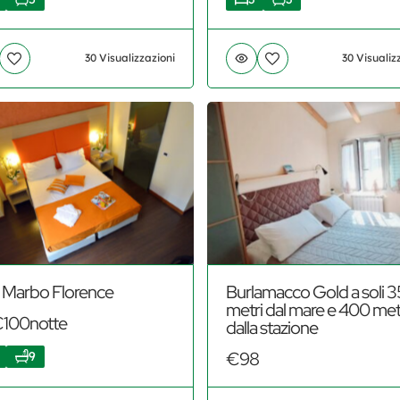
30 Visualizzazioni
30 Visualiz
Burlamacco Gold a soli 
Marbo Florence
metri dal mare e 400 met
€100notte
dalla stazione
€98
9