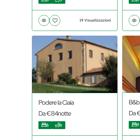
19 Visualizzazioni
B&b 
Podere la Ciaia
Da 
Da €84notte
9
6
6