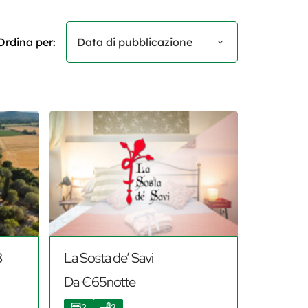
Ordina per:
Data di pubblicazione
B
La Sosta de’ Savi
Da €65notte
2
2