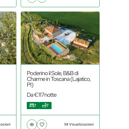
Poderino il Sole, B&B di
Charme in Toscana (Lajatico,
PI)
Da €117notte
7
7
zazioni
58 Visualizzazioni