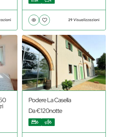
zazioni
29 Visualizzazioni
350
Podere La Casella
ri
Da €120notte
6
6