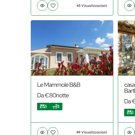
43 Visualizzazioni
Le Mammole B&B
casa
Bart
Da €80notte
Da 
3
3
1
49 Visualizzazioni