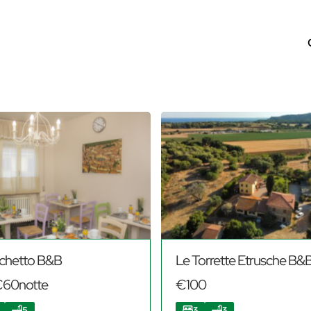
inchetto B&B
Le Torrette Etrusche B&
€60notte
€100
5
3
3