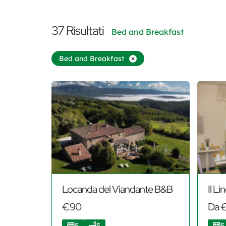
37
Risultati
Bed and Breakfast
Bed and Breakfast
Locanda del Viandante B&B
Il L
€90
Da 
5
5
5