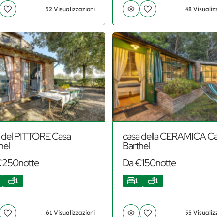
52 Visualizzazioni
48 Visualiz
 del PITTORE Casa
casa della CERAMICA C
hel
Barthel
€250notte
Da €150notte
1
1
1
61 Visualizzazioni
55 Visualiz