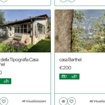
 della Tipografia Casa
casa Barthel
hel
€200
0
7
7
1
49 Visualizzazioni
48 Visualiz