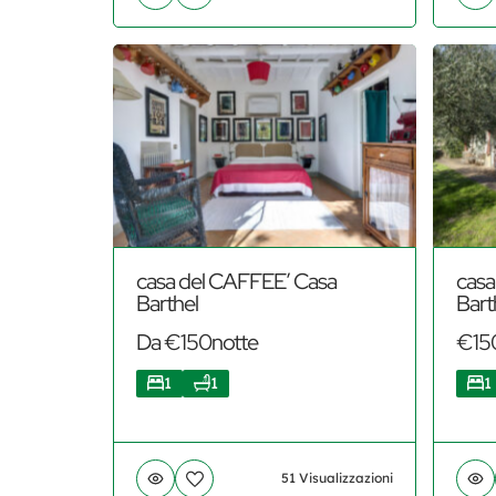
casa del CAFFEE’ Casa
casa
Barthel
Bart
Da €150notte
€15
1
1
1
51 Visualizzazioni