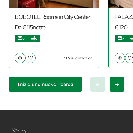
BOBOTEL Rooms in City Center
PALAZ
Da €115notte
€120
6
6
7
71 Visualizzazioni
Inizia una nuova ricerca