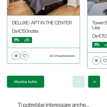
DELUXE- APT IN THE CENTER
Tower B
Lisa
Da €150notte
Da €112
1
1
1
211 Visualizzazioni
Mostra tutto
Ti potrebbe interessare anche...