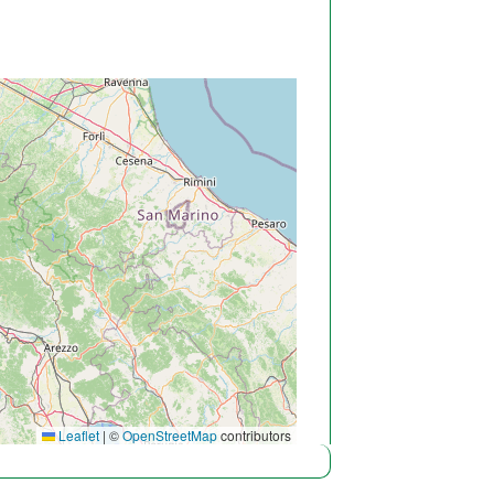
Leaflet
|
©
OpenStreetMap
contributors