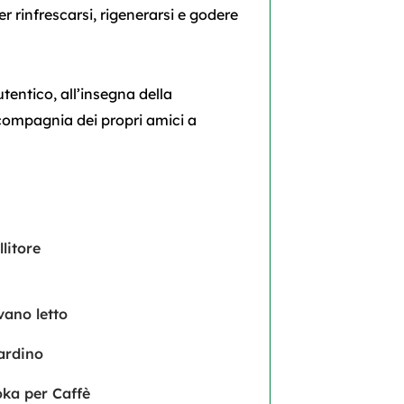
per rinfrescarsi, rigenerarsi e godere
tentico, all’insegna della
 compagnia dei propri amici a
llitore
vano letto
ardino
ka per Caffè