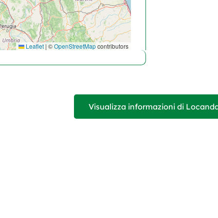
Leaflet
|
©
OpenStreetMap
contributors
Visualizza informazioni di Locand