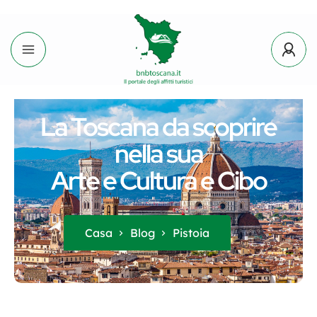
La Toscana da scoprire
nella sua
Arte e Cultura e Cibo
Casa
Blog
Pistoia