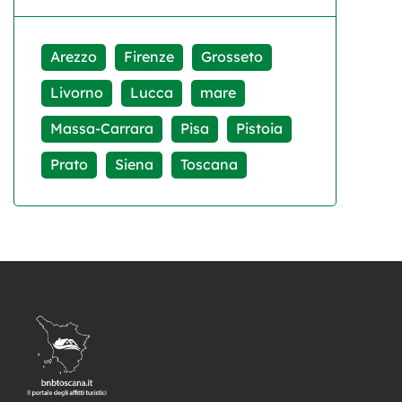
Arezzo
Firenze
Grosseto
Livorno
Lucca
mare
Massa-Carrara
Pisa
Pistoia
Prato
Siena
Toscana