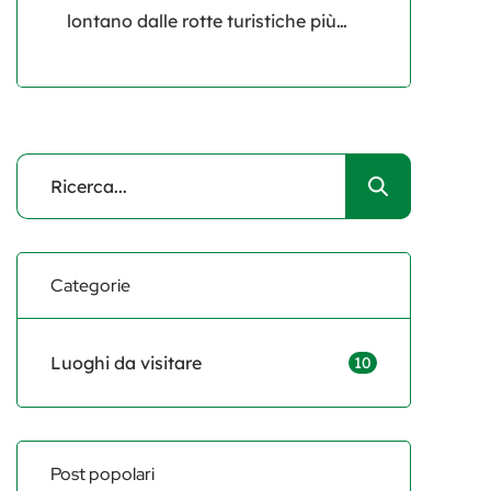
lontano dalle rotte turistiche più
battute, si trova Pistoia, una città
che incanta con il suo fascino
discreto e la sua atmosfera senza
tempo. Spesso ombreggiata dalle
più famose Firenze, Pisa e Lucca,
Pistoia è un vero gioiello nascosto
che merita di essere scoperto,
passo dopo passo, tra antiche
Categorie
piazze, […]
Luoghi da visitare
10
Post popolari