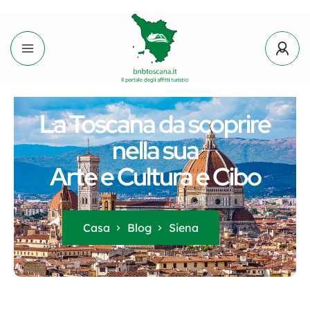
La Toscana da scoprire
nella sua
Arte e Cultura e Cibo
Casa
Blog
Siena