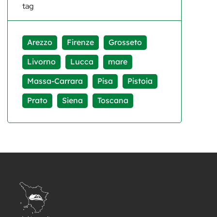
tag
Arezzo
Firenze
Grosseto
Livorno
Lucca
mare
Massa-Carrara
Pisa
Pistoia
Prato
Siena
Toscana