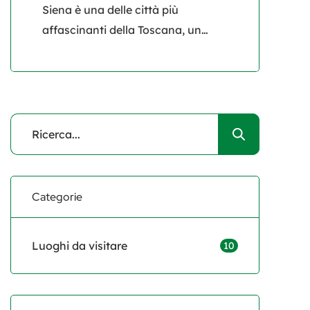
Siena è una delle città più
affascinanti della Toscana, un
autentico gioiello che incanta per
la sua storia, la sua cultura e le sue
tradizioni radicate. Con il suo
patrimonio medievale ben
conservato, Siena non è solo una
meta turistica di passaggio, ma
una città che sa raccontare storie,
sussurrando tra i suoi vicoli e […]
Categorie
Luoghi da visitare
10