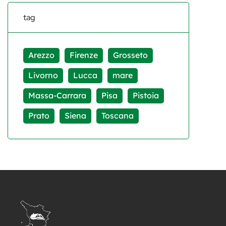
tag
Arezzo
Firenze
Grosseto
Livorno
Lucca
mare
Massa-Carrara
Pisa
Pistoia
Prato
Siena
Toscana