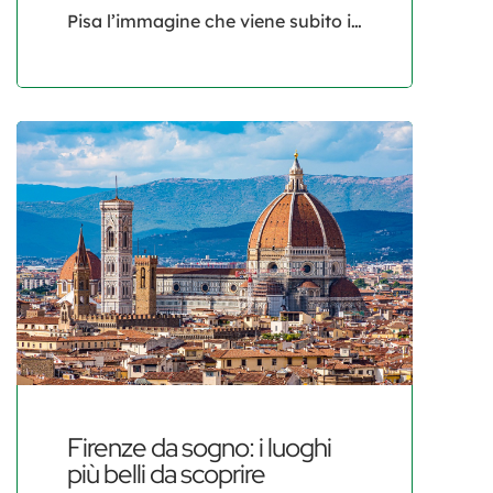
Pisa l’immagine che viene subito in
mente è quella della celebre Torre
Pendente. Tuttavia, questa
affascinante città toscana
custodisce un patrimonio ricco di
storia, cultura e tradizioni che
vanno ben oltre la Piazza dei
Miracoli. Dai Lungarni ai musei,
dalle chiese ai borghi nascosti,
Pisa offre un viaggio
indimenticabile alla scoperta di […]
Firenze da sogno: i luoghi
più belli da scoprire