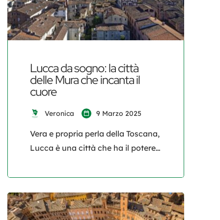
un’esperienza da vivere con tutti i
sensi. Il […]
Lucca da sogno: la città
delle Mura che incanta il
cuore
Veronica
9 Marzo 2025
Vera e propria perla della Toscana,
Lucca è una città che ha il potere
di incantare chiunque la visiti. Con
il suo fascino senza tempo, è una
delle destinazioni più suggestive
della regione, perfetta per chi
cerca un’esperienza autentica e