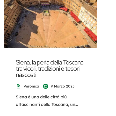
ricca di storia. La sua bellezza è
dominata dalle straordinarie mura
medievali, che la circondano […]
Siena, la perla della Toscana
tra vicoli, tradizioni e tesori
nascosti
Veronica
9 Marzo 2025
Siena è una delle città più
affascinanti della Toscana, un
autentico gioiello che incanta per