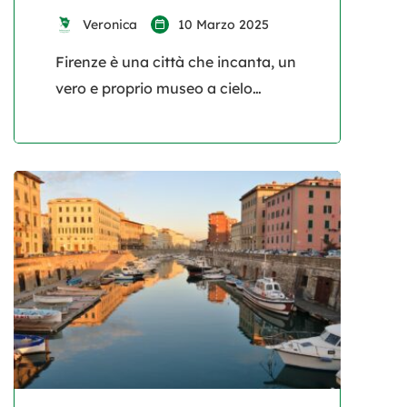
Veronica
10 Marzo 2025
Firenze è una città che incanta, un
vero e proprio museo a cielo
aperto dove arte, storia e
tradizione si fondono in
un’atmosfera unica. Passeggiare
tra le sue strade significa
immergersi nel cuore del
Rinascimento, ammirando
capolavori architettonici e scorci
mozzafiato che lasciano senza
fiato. Se stai pianificando un
viaggio nella culla dell’arte
italiana, ti interesserà […]