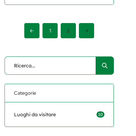
la sua storia, la sua cultura e le sue
tradizioni radicate. Con il suo
patrimonio medievale ben
conservato, Siena non è solo una
1
2
meta turistica di passaggio, ma
una città che sa raccontare storie,
sussurrando tra i suoi vicoli e […]
Categorie
Luoghi da visitare
10