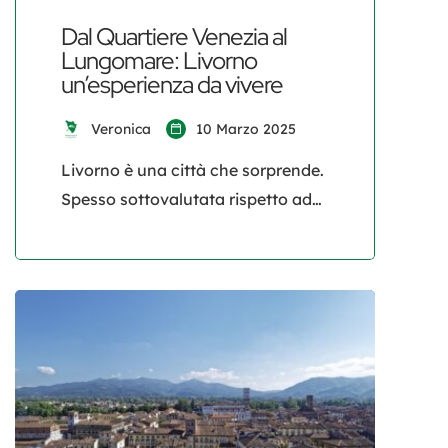
Dal Quartiere Venezia al
Lungomare: Livorno
un’esperienza da vivere
Veronica
10 Marzo 2025
Livorno è una città che sorprende.
Spesso sottovalutata rispetto ad
altre mete toscane, questa città
portuale è un vero gioiello
affacciato sul mare, ricco di storia,
tradizioni e scorci mozzafiato. Da
Venezia Nuova, il suggestivo
quartiere che richiama la
Serenissima, fino al suo
incantevole lungomare, Livorno è