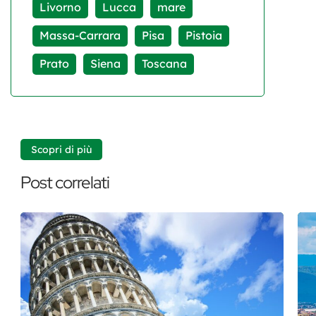
Livorno
Lucca
mare
Massa-Carrara
Pisa
Pistoia
Prato
Siena
Toscana
Scopri di più
Post correlati