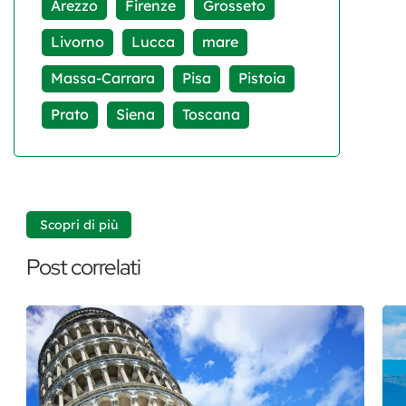
Arezzo
Firenze
Grosseto
Livorno
Lucca
mare
Massa-Carrara
Pisa
Pistoia
Prato
Siena
Toscana
Scopri di più
Post correlati