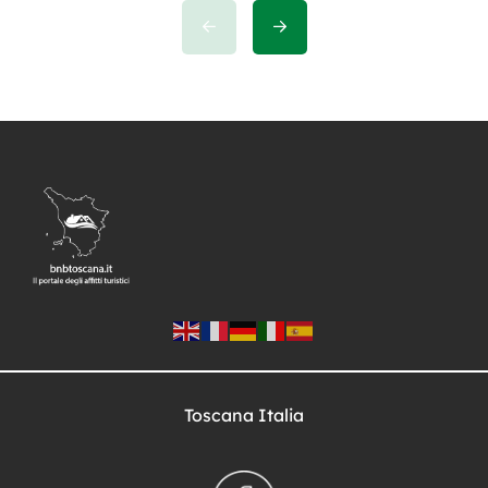
ricco di storia, cultura e tradizioni
che vanno ben oltre la Piazza dei
Miracoli. Dai Lungarni ai musei,
dalle chiese ai borghi nascosti, Pisa
offre un viaggio indimenticabile alla
scoperta di […]
Toscana Italia